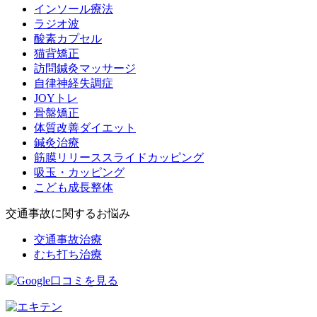
インソール療法
ラジオ波
酸素カプセル
猫背矯正
訪問鍼灸マッサージ
自律神経失調症
JOYトレ
骨盤矯正
体質改善ダイエット
鍼灸治療
筋膜リリーススライドカッピング
吸玉・カッピング
こども成長整体
交通事故に関するお悩み
交通事故治療
むち打ち治療