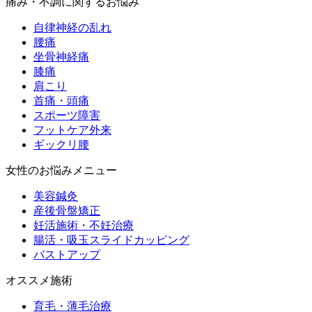
痛み・不調に関するお悩み
自律神経の乱れ
腰痛
坐骨神経痛
膝痛
肩こり
首痛・頭痛
スポーツ障害
フットケア外来
ギックリ腰
女性のお悩みメニュー
美容鍼灸
産後骨盤矯正
妊活施術・不妊治療
腸活・吸玉スライドカッピング
バストアップ
オススメ施術
育毛・薄毛治療