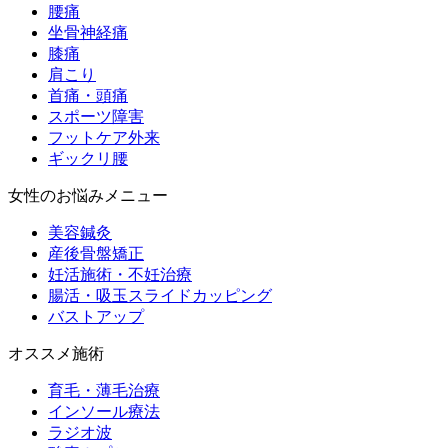
腰痛
坐骨神経痛
膝痛
肩こり
首痛・頭痛
スポーツ障害
フットケア外来
ギックリ腰
女性のお悩みメニュー
美容鍼灸
産後骨盤矯正
妊活施術・不妊治療
腸活・吸玉スライドカッピング
バストアップ
オススメ施術
育毛・薄毛治療
インソール療法
ラジオ波