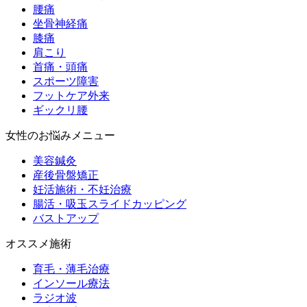
腰痛
坐骨神経痛
膝痛
肩こり
首痛・頭痛
スポーツ障害
フットケア外来
ギックリ腰
女性のお悩みメニュー
美容鍼灸
産後骨盤矯正
妊活施術・不妊治療
腸活・吸玉スライドカッピング
バストアップ
オススメ施術
育毛・薄毛治療
インソール療法
ラジオ波