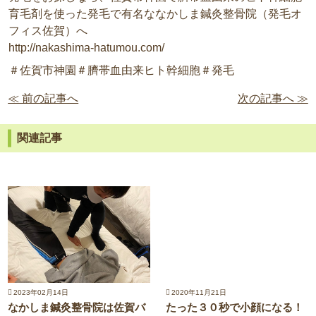
育毛剤を使った発毛で有名ななかしま鍼灸整骨院（発毛オ
フィス佐賀）へ
http://nakashima-hatumou.com/
＃佐賀市神園＃臍帯血由来ヒト幹細胞＃発毛
≪ 前の記事へ
次の記事へ ≫
関連記事
2023年02月14日
2020年11月21日
なかしま鍼灸整骨院は佐賀バ
たった３０秒で小顔になる！