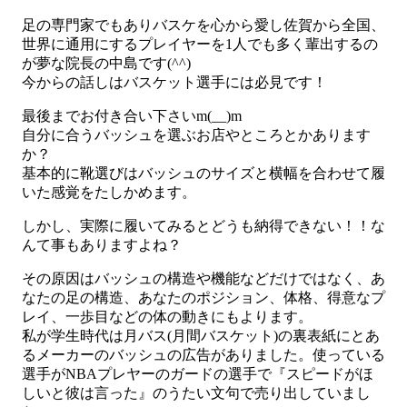
足の専門家でもありバスケを心から愛し佐賀から全国、
世界に通用にするプレイヤーを1人でも多く輩出するの
が夢な院長の中島です(^^)
今からの話しはバスケット選手には必見です！
最後までお付き合い下さいm(__)m
自分に合うバッシュを選ぶお店やところとかあります
か？
基本的に靴選びはバッシュのサイズと横幅を合わせて履
いた感覚をたしかめます。
しかし、実際に履いてみるとどうも納得できない！！な
んて事もありますよね？
その原因はバッシュの構造や機能などだけではなく、あ
なたの足の構造、あなたのポジション、体格、得意なプ
レイ、一歩目などの体の動きにもよります。
私が学生時代は月バス(月間バスケット)の裏表紙にとあ
るメーカーのバッシュの広告がありました。使っている
選手がNBAプレヤーのガードの選手で『スピードがほ
しいと彼は言った』のうたい文句で売り出していまし