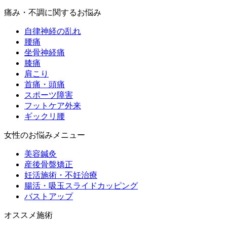
痛み・不調に関するお悩み
自律神経の乱れ
腰痛
坐骨神経痛
膝痛
肩こり
首痛・頭痛
スポーツ障害
フットケア外来
ギックリ腰
女性のお悩みメニュー
美容鍼灸
産後骨盤矯正
妊活施術・不妊治療
腸活・吸玉スライドカッピング
バストアップ
オススメ施術