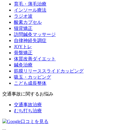
育毛・薄毛治療
インソール療法
ラジオ波
酸素カプセル
猫背矯正
訪問鍼灸マッサージ
自律神経失調症
JOYトレ
骨盤矯正
体質改善ダイエット
鍼灸治療
筋膜リリーススライドカッピング
吸玉・カッピング
こども成長整体
交通事故に関するお悩み
交通事故治療
むち打ち治療