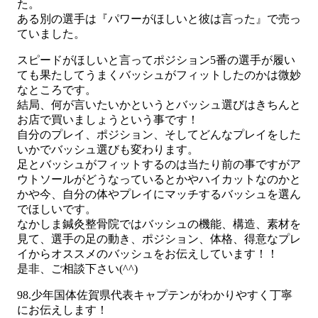
た。
ある別の選手は『パワーがほしいと彼は言った』で売っ
ていました。
スピードがほしいと言ってポジション5番の選手が履い
ても果たしてうまくバッシュがフィットしたのかは微妙
なところです。
結局、何が言いたいかというとバッシュ選びはきちんと
お店で買いましょうという事です！
自分のプレイ、ポジション、そしてどんなプレイをした
いかでバッシュ選びも変わります。
足とバッシュがフィットするのは当たり前の事ですがア
ウトソールがどうなっているとかやハイカットなのかと
かや今、自分の体やプレイにマッチするバッシュを選ん
でほしいです。
なかしま鍼灸整骨院ではバッシュの機能、構造、素材を
見て、選手の足の動き、ポジション、体格、得意なプレ
イからオススメのバッシュをお伝えしています！！
是非、ご相談下さい(^^)
98.少年国体佐賀県代表キャプテンがわかりやすく丁寧
にお伝えします！